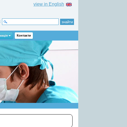
view in English
:
мація
Контакти