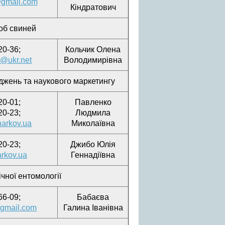
@gmail.com
Кіндратович
об свиней
20-36;
Кольчик Олена
a@ukr.net
Володимирівна
джень та наукового маркетингу
20-01;
Павленко
20-23;
Людмила
harkov.ua
Миколаївна
20-23;
Джибо Юлія
arkov.ua
Геннадіївна
чної ентомології
66-09;
Бабаєва
gmail.com
Галина Іванівна