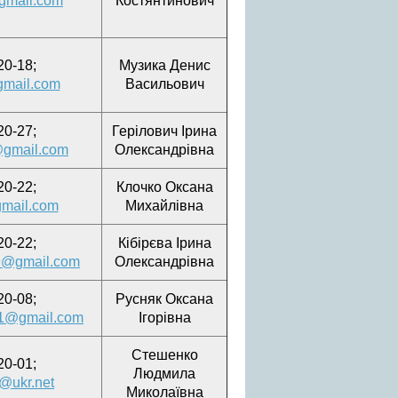
mail.com
Костянтинович
20-18;
Музика Денис
mail.com
Васильович
20-27;
Герілович Ірина
@gmail.com
Олександрівна
20-22;
Клочко Оксана
mail.com
Михайлівна
20-22;
Кібірєва Ірина
79@gmail.com
Олександрівна
20-08;
Русняк Оксана
1@gmail.com
Ігорівна
Стешенко
20-01;
Людмила
@ukr.net
Миколаївна