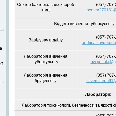
Сектор бактеріальних хвороб
(057) 707-
птиці
semen270181@
Відділ з вивчення туберкульозу
тю
(057) 707-
Завідувач відділу
andrii.a.zavgorod
а
Лабораторія вивчення
(057) 707-
туберкульозу
bw.pochta@g
ої
Лабораторія вивчення
(057) 707-
бруцельозу
silverscreen91
тю
Лабораторії:
Лабораторія токсикології, безпечності та якості 