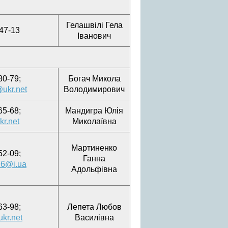
Гелашвілі Гела
-47-13
Іванович
80-79;
Богач Микола
ukr.net
Володимирович
65-68;
Мандигра Юлія
r.net
Миколаївна
Мартиненко
52-09;
Ганна
76@i.ua
Адольфівна
63-98;
Лепета Любов
kr.net
Василівна