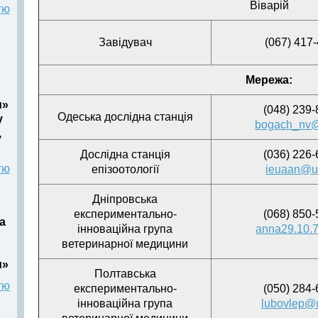
Віварій
тю
Завідувач
(067) 417
Мережа:
и»
(048) 239-
Одеська дослідна станція
у
bogach_nv@
,
Дослідна станція
(036) 226-
тю
епізоотології
ieuaan@uk
Дніпровська
експериментально-
(068) 850-
а
інноваційна група
anna29.10.
ветеринарної медицини
и»
Полтавська
тю
експериментально-
(050) 284-
інноваційна група
lubovlep@u