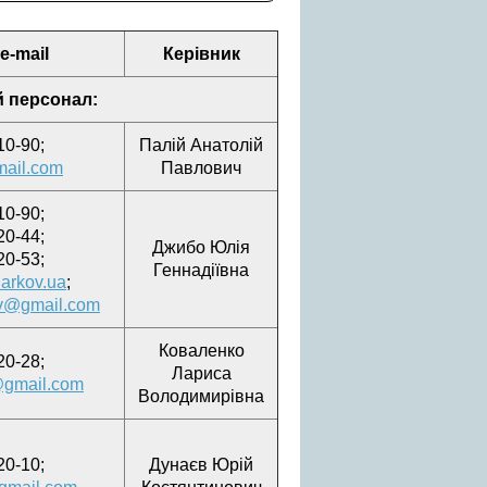
e-mail
Керівник
й персонал:
10-90;
Палій Анатолій
mail.com
Павлович
10-90;
20-44;
Джибо Юлія
20-53;
Геннадіївна
arkov.ua
;
ov@gmail.com
Коваленко
20-28;
Лариса
@gmail.com
Володимирівна
20-10;
Дунаєв Юрій