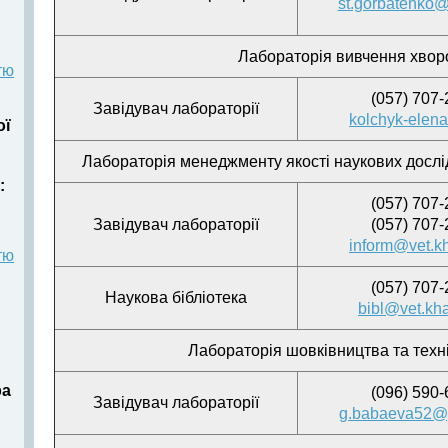
st.gorbatenko
Лабораторія вивчення хвор
тю
(057) 707-
Завідувач лабораторії
kolchyk-elen
ої
Лабораторія менеджменту якості наукових дослі
:
(057) 707-
Завідувач лабораторії
(057) 707-
inform@vet.k
тю
(057) 707-
Наукова бібліотека
bibl@vet.kh
Лабораторія шовківництва та техні
ра
(096) 590-
Завідувач лабораторії
g.babaeva52@