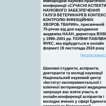
міжнародній науково-практичної
конференції «СУЧАСНІ АСПЕКТ
НАУКОВОГО ЗАБЕЗПЕЧЕННЯ
ГАЛУЗІ ВЕТЕРИНАРІЇ В КОНТЕКС
КОНТРОЛЮ ІНФЕКЦІЙНИХ
ХВОРОБ ТВАРИН», присвяченій
75-річчю від дня народження
академіка НААН, директора ІЕК
у 1999–2001 рр. ПОЛІНИ ПАВЛІВ
ФУКС, яка відбудеться в онлайн
форматі 19 листопада 2024 року
Читати повніс
Шановні студенти, аспіранти,
докторанти та молоді науковці!
Національний науковий центр
«Інститут експериментальної і
клінічної ветеринарної медицин
запрошує вас взяти участь в
онлайн-конференції аспірантів і
молодих вчених у сфері Єдиного