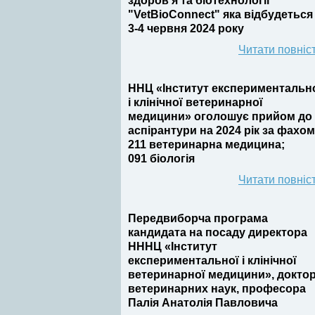
здоров’я та біотехнології
"VetBioConnect" яка відбудеться
3-4 червня 2024 року
Читати повніс
ННЦ «Інститут експериментальн
і клінічної ветеринарної
медицини» оголошує прийом до
аспірантури на 2024 рік за фахом
211 ветеринарна медицина;
091 біологія
Читати повніс
Передвиборча програма
кандидата на посаду директора
НННЦ «Інститут
експериментальної і клінічної
ветеринарної медицини», докто
ветеринарних наук, професора
Палія Анатолія Павловича