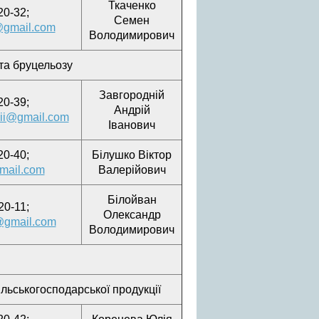
Ткаченко
20-32;
Семен
gmail.com
Володимирович
 та бруцельозу
Завгородній
20-39;
Андрій
nii@gmail.com
Іванович
20-40;
Білушко Віктор
mail.com
Валерійович
Білойван
20-11;
Олександр
@gmail.com
Володимирович
сільськогосподарської продукції