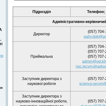
Підрозділ
Телефон; 
Адміністративно-керівничи
А
(057) 704-
Директор
paliy.dok@g
,
ті
(057) 704-
(057) 707-
тю
Приймальна
(057) 707-
admin@vet.kh
nsc.iecvm.khark
Заступник директора з
(057) 707-
наукової роботи
science.iecvm
и»
Заступник директора з
науково-інноваційної роботи,
(057) 707-