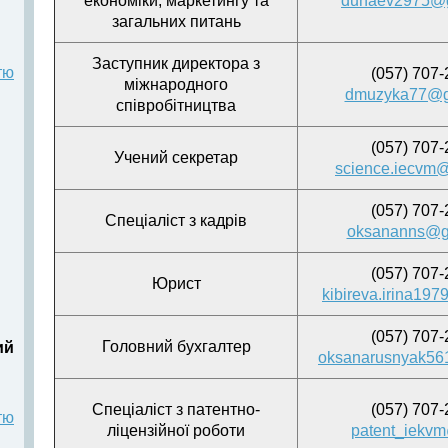
економіки, маркетингу та
dunaev2975@g
загальних питань
Заступник директора з
тю
(057) 707-
міжнародного
dmuzyka77@g
співробітництва
(057) 707-
Учений секретар
science.iecvm
(057) 707-
Спеціаліст з кадрів
oksananns@g
(057) 707-
Юрист
kibireva.irina19
(057) 707-
Головний бухгалтер
ий
oksanarusnyak56
Спеціаліст з патентно-
(057) 707-
тю
ліцензійної роботи
patent_iekvm