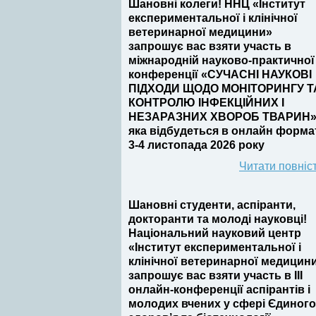
Шановні колеги! ННЦ «Інститут
експериментальної і клінічної
ветеринарної медицини»
запрошує вас взяти участь в
міжнародній науково-практичної
конференції «СУЧАСНІ НАУКОВІ
ПІДХОДИ ЩОДО МОНІТОРИНГУ Т
КОНТРОЛЮ ІНФЕКЦІЙНИХ І
НЕЗАРАЗНИХ ХВОРОБ ТВАРИН»
яка відбудеться в онлайн форма
3-4 листопада 2026 року
Читати повніс
Шановні студенти, аспіранти,
докторанти та молоді науковці!
Національний науковий центр
«Інститут експериментальної і
клінічної ветеринарної медицин
запрошує вас взяти участь в III
онлайн-конференції аспірантів і
молодих вчених у сфері Єдиного