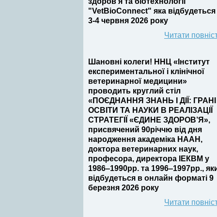
здоров’я та біотехнології
"VetBioConnect" яка відбудеться
3-4 червня 2026 року
Читати повніс
Шановні колеги! ННЦ «Інститут
експериментальної і клінічної
ветеринарної медицини»
проводить круглий стіл
«ПОЄДНАННЯ ЗНАНЬ І ДІЇ: ГРАНІ
ОСВІТИ ТА НАУКИ В РЕАЛІЗАЦІЇ
СТРАТЕГІЇ «ЄДИНЕ ЗДОРОВ’Я»,
присвячений 90річчю від дня
народження академіка НААН,
доктора ветеринарних наук,
професора, директора ІЕКВМ у
1986‒1990рр. та 1996‒1997рр., як
відбудеться в онлайн форматі 9
березня 2026 року
Читати повніс