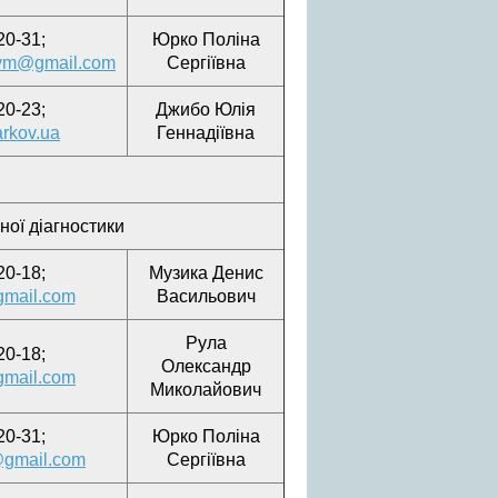
20-31;
Юрко Поліна
ecvm@gmail.com
Сергіївна
20-23;
Джибо Юлія
arkov.ua
Геннадіївна
ної діагностики
20-18;
Музика Денис
mail.com
Васильович
Рула
20-18;
Олександр
gmail.com
Миколайович
20-31;
Юрко Поліна
@gmail.com
Сергіївна