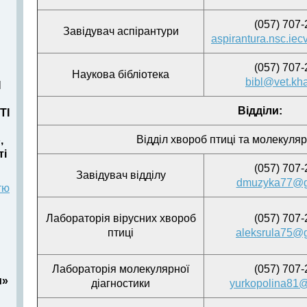
(057) 707-
Завідувач аспірантури
aspirantura.nsc.i
(057) 707-
Наукова бібліотека
bibl@vet.kh
И
Відділи:
ТІ
Відділ хвороб птиці та молекуляр
,
ті
(057) 707-
Завідувач відділу
dmuzyka77@g
тю
Лабораторія вірусних хвороб
(057) 707-
птиці
aleksrula75@
Лабораторія молекулярної
(057) 707-
и»
діагностики
yurkopolina81