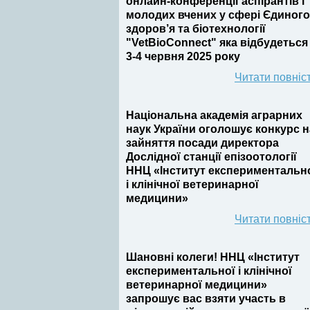
онлайн-конференції аспірантів і
молодих вчених у сфері Єдиного
здоров’я та біотехнології
"VetBioConnect" яка відбудеться
3-4 червня 2025 року
Читати повніс
Національна академія аграрних
наук України оголошує конкурс н
зайняття посади директора
Дослідної станції епізоотології
ННЦ «Інститут експериментальн
і клінічної ветеринарної
медицини»
Читати повніс
Шановні колеги! ННЦ «Інститут
експериментальної і клінічної
ветеринарної медицини»
запрошує вас взяти участь в