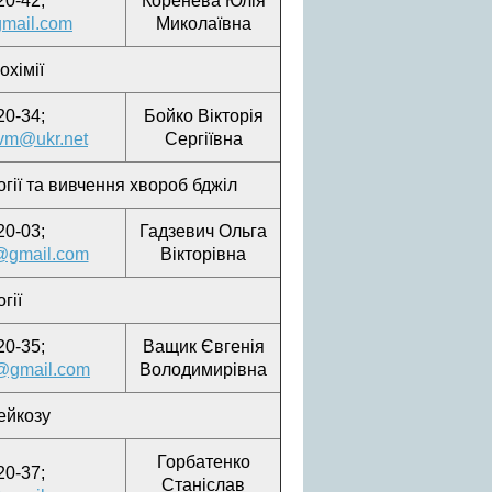
20-42;
Коренева Юлія
gmail.com
Миколаївна
охімії
20-34;
Бойко Вікторія
kvm@ukr.net
Сергіївна
огії та вивчення хвороб бджіл
20-03;
Гадзевич Ольга
@gmail.com
Вікторівна
гії
20-35;
Ващик Євгенія
@gmail.com
Володимирівна
ейкозу
Горбатенко
20-37;
Станіслав