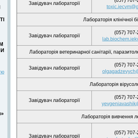
(057) 707-
Завідувач лабораторії
toxic.iecvm@
И
ТІ
Лабораторія клінічної бі
(057) 707-
Завідувач лабораторії
lab.biochem.ie
ВМ
НИ
Лабораторія ветеринарної санітарії, паразитол
(057) 707-
Завідувач лабораторії
olgagadzevych
тю
Лабораторія вірусоло
(057) 707-
Завідувач лабораторії
yevgeniavashik
и»
Лабораторія вивчення л
(057) 707-
Завідувач лабораторії