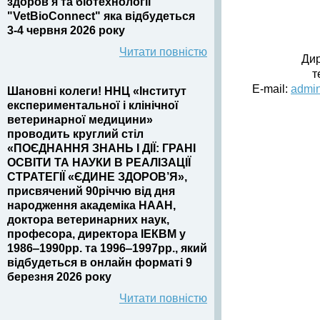
здоров’я та біотехнології
"VetBioConnect" яка відбудеться
3-4 червня 2026 року
Читати повністю
Дир
т
E-mail:
admin
Шановні колеги! ННЦ «Інститут
експериментальної і клінічної
ветеринарної медицини»
проводить круглий стіл
«ПОЄДНАННЯ ЗНАНЬ І ДІЇ: ГРАНІ
ОСВІТИ ТА НАУКИ В РЕАЛІЗАЦІЇ
СТРАТЕГІЇ «ЄДИНЕ ЗДОРОВ’Я»,
присвячений 90річчю від дня
народження академіка НААН,
доктора ветеринарних наук,
професора, директора ІЕКВМ у
1986‒1990рр. та 1996‒1997рр., який
відбудеться в онлайн форматі 9
березня 2026 року
Читати повністю