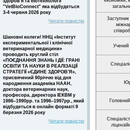
економіки, 
здоров’я та біотехнології
загальн
"VetBioConnect" яка відбудеться
3-4 червня 2026 року
Заступник 
Читати повністю
міжна
співроб
Шановні колеги! ННЦ «Інститут
експериментальної і клінічної
Учений 
ветеринарної медицини»
проводить круглий стіл
«ПОЄДНАННЯ ЗНАНЬ І ДІЇ: ГРАНІ
Спеціалі
ОСВІТИ ТА НАУКИ В РЕАЛІЗАЦІЇ
СТРАТЕГІЇ «ЄДИНЕ ЗДОРОВ’Я»,
присвячений 90річчю від дня
Юр
народження академіка НААН,
доктора ветеринарних наук,
професора, директора ІЕКВМ у
Головний
1986‒1990рр. та 1996‒1997рр., який
відбудеться в онлайн форматі 9
березня 2026 року
Спеціаліст
Читати повністю
ліцензій