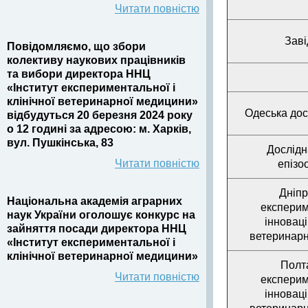
Читати повністю
Заві
Повідомляємо, що збори
колективу наукових працівників
та вибори директора ННЦ
«Інститут експериментальної і
клінічної ветеринарної медицини»
Одеська дос
відбудуться 20 березня 2024 року
о 12 годині
за адресою: м. Харків,
вул. Пушкінська, 83
Дослідн
Читати повністю
епізо
Дніпр
Національна академія аграрних
експерим
наук України оголошує конкурс на
інновац
зайняття посади директора ННЦ
ветеринарн
«Інститут експериментальної і
клінічної ветеринарної медицини»
Полт
Читати повністю
експерим
інновац