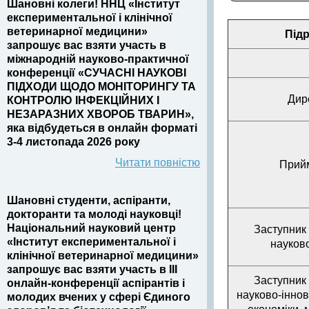
Шановні колеги! ННЦ «Інститут
експериментальної і клінічної
ветеринарної медицини»
Підр
запрошує вас взяти участь в
міжнародній науково-практичної
конференції «СУЧАСНІ НАУКОВІ
ПІДХОДИ ЩОДО МОНІТОРИНГУ ТА
Дир
КОНТРОЛЮ ІНФЕКЦІЙНИХ І
НЕЗАРАЗНИХ ХВОРОБ ТВАРИН»,
яка відбудеться в онлайн форматі
3-4 листопада 2026 року
Читати повністю
Прий
Шановні студенти, аспіранти,
докторанти та молоді науковці!
Національний науковий центр
Заступник 
«Інститут експериментальної і
науково
клінічної ветеринарної медицини»
запрошує вас взяти участь в III
Заступник 
онлайн-конференції аспірантів і
науково-іннов
молодих вчених у сфері Єдиного