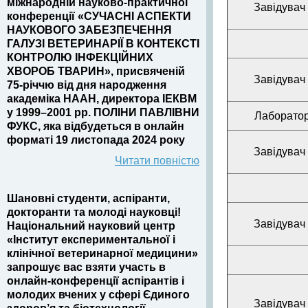
міжнародній науково-практичної
Завідувач
конференції «СУЧАСНІ АСПЕКТИ
НАУКОВОГО ЗАБЕЗПЕЧЕННЯ
ГАЛУЗІ ВЕТЕРИНАРІЇ В КОНТЕКСТІ
КОНТРОЛЮ ІНФЕКЦІЙНИХ
ХВОРОБ ТВАРИН», присвяченій
Завідувач
75-річчю від дня народження
академіка НААН, директора ІЕКВМ
у 1999–2001 рр. ПОЛІНИ ПАВЛІВНИ
Лабораторі
ФУКС, яка відбудеться в онлайн
форматі 19 листопада 2024 року
Завідувач
Читати повністю
Шановні студенти, аспіранти,
докторанти та молоді науковці!
Завідувач
Національний науковий центр
«Інститут експериментальної і
клінічної ветеринарної медицини»
запрошує вас взяти участь в
онлайн-конференції аспірантів і
молодих вчених у сфері Єдиного
Завідувач