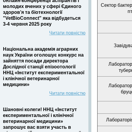
онлайн-конференції аспірантів і
Сектор бактер
молодих вчених у сфері Єдиного
п
здоров’я та біотехнології
"VetBioConnect" яка відбудеться
3-4 червня 2025 року
Читати повністю
Завідув
Національна академія аграрних
наук України оголошує конкурс на
зайняття посади директора
Лаборатор
Дослідної станції епізоотології
тубер
ННЦ «Інститут експериментальної
і клінічної ветеринарної
медицини»
Лаборатор
бруц
Читати повністю
Шановні колеги! ННЦ «Інститут
експериментальної і клінічної
Лабораторія
ветеринарної медицини»
запрошує вас взяти участь в